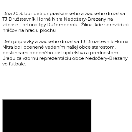
Dňa 30.3. boli deti prípravkárskeho a žiackeho družstva
TJ Družstevník Horná Nitra Nedožery-Brezany na
zápase Fortuna ligy Ružomberok - Žilina, kde sprevádzali
hráčov na hraciu plochu.
Deti prípravky a žiackeho družstva TJ Družstevník Horná
Nitra boli ocenené vedením našej obce starostom,
poslancami obecného zastupiteľstva a prednostom
úradu za vzornú reprezentáciu obce Nedožery-Brezany
vo futbale.