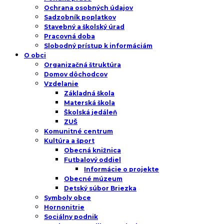
Ochrana osobných údajov
Sadzobník poplatkov
Stavebný a školský úrad
Pracovná doba
Slobodný prístup k informáciám
O obci
Organizačná štruktúra
Domov dôchodcov
Vzdelanie
Základná škola
Materská škola
Školská jedáleň
ZUŠ
Komunitné centrum
Kultúra a šport
Obecná knižnica
Futbalový oddiel
Informácie o projekte
Obecné múzeum
Detský súbor Briezka
Symboly obce
Hornonitrie
Sociálny podnik