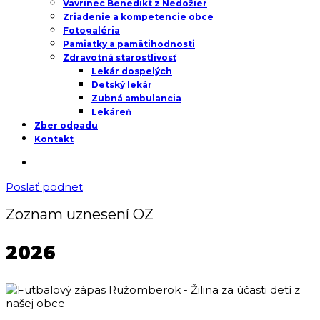
Vavrinec Benedikt z Nedožier
Zriadenie a kompetencie obce
Fotogaléria
Pamiatky a pamätihodnosti
Zdravotná starostlivosť
Lekár dospelých
Detský lekár
Zubná ambulancia
Lekáreň
Zber odpadu
Kontakt
Poslať podnet
Zoznam uznesení OZ
2026