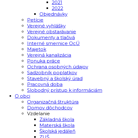
2021
2022
Objednávky
Petície
Verejné vyhlášky
Verejné obstarávanie
Dokumenty a tlačivá
Interné smernice OcÚ
Majetok
Verejná kanalizácia
Ponuka práce
Ochrana osobných údajov
Sadzobník poplatkov
Stavebný a školský úrad
Pracovná doba
Slobodný prístup k informáciám
O obci
Organizačná štruktúra
Domov dôchodcov
Vzdelanie
Základná škola
Materská škola
Školská jedáleň
ZUŠ