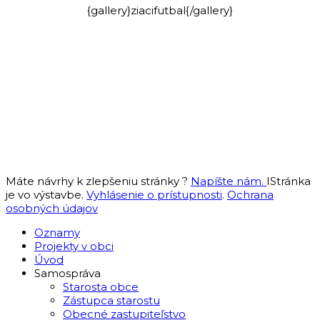
{gallery}ziacifutbal{/gallery}
Máte návrhy k zlepšeniu stránky ?
Napíšte nám.
IStránka
je vo výstavbe.
Vyhlásenie o prístupnosti
.
Ochrana
osobných údajov
Oznamy
Projekty v obci
Úvod
Samospráva
Starosta obce
Zástupca starostu
Obecné zastupiteľstvo