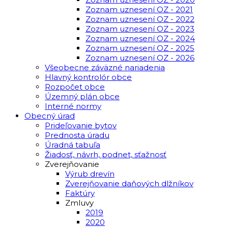
Zoznam uznesení OZ - 2021
Zoznam uznesení OZ - 2022
Zoznam uznesení OZ - 2023
Zoznam uznesení OZ - 2024
Zoznam uznesení OZ - 2025
Zoznam uznesení OZ - 2026
Všeobecne záväzné nariadenia
Hlavný kontrolór obce
Rozpočet obce
Územný plán obce
Interné normy
Obecný úrad
Prideľovanie bytov
Prednosta úradu
Úradná tabuľa
Žiadosť, návrh, podnet, sťažnosť
Zverejňovanie
Výrub drevín
Zverejňovanie daňových dlžníkov
Faktúry
Zmluvy
2019
2020