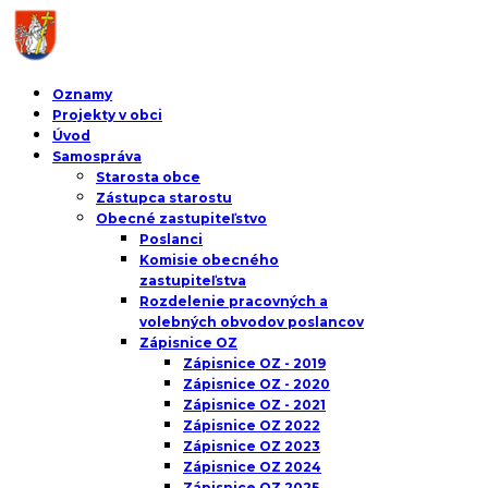
Oznamy
Projekty v obci
Úvod
Samospráva
Starosta obce
Zástupca starostu
Obecné zastupiteľstvo
Poslanci
Komisie obecného
zastupiteľstva
Rozdelenie pracovných a
volebných obvodov poslancov
Zápisnice OZ
Zápisnice OZ - 2019
Zápisnice OZ - 2020
Zápisnice OZ - 2021
Zápisnice OZ 2022
Zápisnice OZ 2023
Zápisnice OZ 2024
Zápisnice OZ 2025