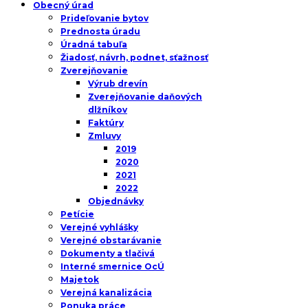
Obecný úrad
Prideľovanie bytov
Prednosta úradu
Úradná tabuľa
Žiadosť, návrh, podnet, sťažnosť
Zverejňovanie
Výrub drevín
Zverejňovanie daňových
dlžníkov
Faktúry
Zmluvy
2019
2020
2021
2022
Objednávky
Petície
Verejné vyhlášky
Verejné obstarávanie
Dokumenty a tlačivá
Interné smernice OcÚ
Majetok
Verejná kanalizácia
Ponuka práce