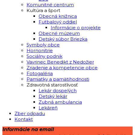
Komunitné centrum
Kultúra a šport
Obecná knižnica
Futbalový oddiel
Informácie o projekte
Obecné múzeum
Detský súbor Briezka
Symboly obce
Hornonitrie
Sociálny podnik
Vavrinec Benedikt z Nedožier
Zriadenie a kompetencie obce
Fotogaléria
Pamiatky a pamätihodnosti
Zdravotná starostlivosť
Lekár dospelých
Detský lekár
Zubná ambulancia
Lekáreň
Zber odpadu
Kontakt
Informácie na email