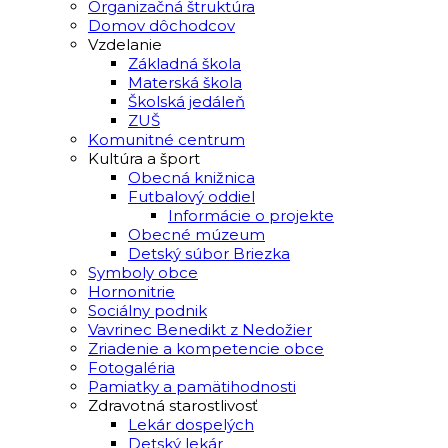
Organizačná štruktúra
Domov dôchodcov
Vzdelanie
Základná škola
Materská škola
Školská jedáleň
ZUŠ
Komunitné centrum
Kultúra a šport
Obecná knižnica
Futbalový oddiel
Informácie o projekte
Obecné múzeum
Detský súbor Briezka
Symboly obce
Hornonitrie
Sociálny podnik
Vavrinec Benedikt z Nedožier
Zriadenie a kompetencie obce
Fotogaléria
Pamiatky a pamätihodnosti
Zdravotná starostlivosť
Lekár dospelých
Detský lekár