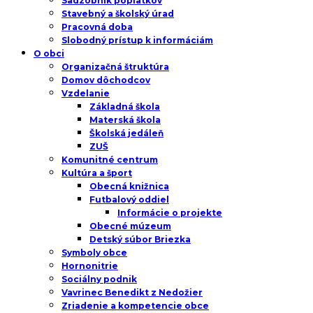
Sadzobník poplatkov
Stavebný a školský úrad
Pracovná doba
Slobodný prístup k informáciám
O obci
Organizačná štruktúra
Domov dôchodcov
Vzdelanie
Základná škola
Materská škola
Školská jedáleň
ZUŠ
Komunitné centrum
Kultúra a šport
Obecná knižnica
Futbalový oddiel
Informácie o projekte
Obecné múzeum
Detský súbor Briezka
Symboly obce
Hornonitrie
Sociálny podnik
Vavrinec Benedikt z Nedožier
Zriadenie a kompetencie obce