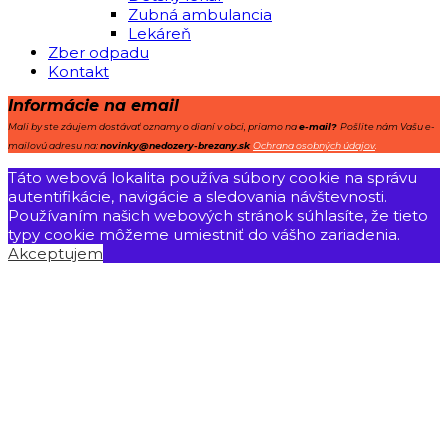
Zubná ambulancia
Lekáreň
Zber odpadu
Kontakt
Informácie na email
Mali by ste záujem dostávať oznamy o dianí v obci, priamo na
e-mail?
Pošlite nám Vašu e-
mailovú adresu na:
novinky@nedozery-brezany.sk
Ochrana osobných údajov
.
Táto webová lokalita používa súbory cookie na správu
autentifikácie, navigácie a sledovania návštevnosti.
Používaním našich webových stránok súhlasíte, že tieto
typy cookie môžeme umiestniť do vášho zariadenia.
Akceptujem