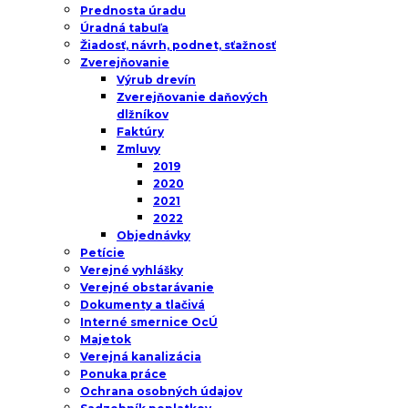
Prednosta úradu
Úradná tabuľa
Žiadosť, návrh, podnet, sťažnosť
Zverejňovanie
Výrub drevín
Zverejňovanie daňových
dlžníkov
Faktúry
Zmluvy
2019
2020
2021
2022
Objednávky
Petície
Verejné vyhlášky
Verejné obstarávanie
Dokumenty a tlačivá
Interné smernice OcÚ
Majetok
Verejná kanalizácia
Ponuka práce
Ochrana osobných údajov