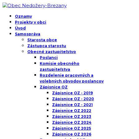
Oznamy
Projekty v obci
Úvod
Samospráva
Starosta obce
Zástupca starostu
Obecné zastupiteľstvo
Poslanci
Komisie obecného
zastupiteľstva
Rozdelenie pracovných a
volebných obvodov poslancov
Zápisnice OZ
Zápisnice OZ - 2019
Zápisnice OZ - 2020
Zápisnice OZ - 2021
Zápisnice OZ 2022
Zápisnice OZ 2023
Zápisnice OZ 2024
Zápisnice OZ 2025
Zápisnice OZ 2026