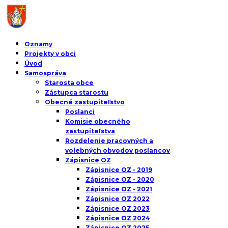
Oznamy
Projekty v obci
Úvod
Samospráva
Starosta obce
Zástupca starostu
Obecné zastupiteľstvo
Poslanci
Komisie obecného
zastupiteľstva
Rozdelenie pracovných a
volebných obvodov poslancov
Zápisnice OZ
Zápisnice OZ - 2019
Zápisnice OZ - 2020
Zápisnice OZ - 2021
Zápisnice OZ 2022
Zápisnice OZ 2023
Zápisnice OZ 2024
Zápisnice OZ 2025