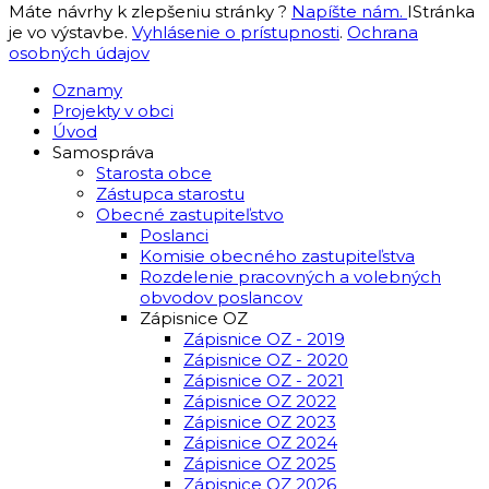
Máte návrhy k zlepšeniu stránky ?
Napíšte nám.
IStránka
je vo výstavbe.
Vyhlásenie o prístupnosti
.
Ochrana
osobných údajov
Oznamy
Projekty v obci
Úvod
Samospráva
Starosta obce
Zástupca starostu
Obecné zastupiteľstvo
Poslanci
Komisie obecného zastupiteľstva
Rozdelenie pracovných a volebných
obvodov poslancov
Zápisnice OZ
Zápisnice OZ - 2019
Zápisnice OZ - 2020
Zápisnice OZ - 2021
Zápisnice OZ 2022
Zápisnice OZ 2023
Zápisnice OZ 2024
Zápisnice OZ 2025
Zápisnice OZ 2026