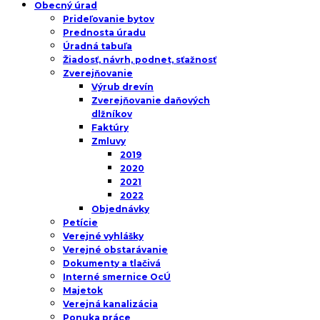
Obecný úrad
Prideľovanie bytov
Prednosta úradu
Úradná tabuľa
Žiadosť, návrh, podnet, sťažnosť
Zverejňovanie
Výrub drevín
Zverejňovanie daňových
dlžníkov
Faktúry
Zmluvy
2019
2020
2021
2022
Objednávky
Petície
Verejné vyhlášky
Verejné obstarávanie
Dokumenty a tlačivá
Interné smernice OcÚ
Majetok
Verejná kanalizácia
Ponuka práce