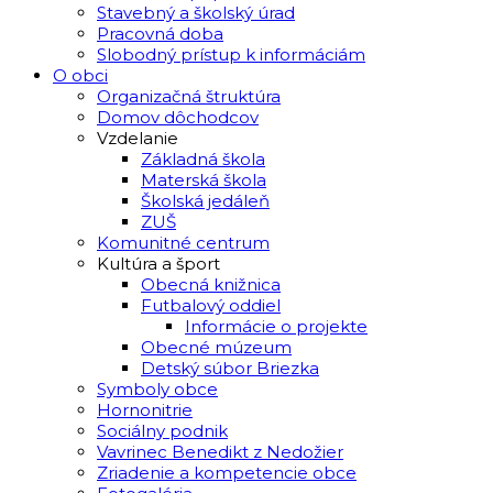
Stavebný a školský úrad
Pracovná doba
Slobodný prístup k informáciám
O obci
Organizačná štruktúra
Domov dôchodcov
Vzdelanie
Základná škola
Materská škola
Školská jedáleň
ZUŠ
Komunitné centrum
Kultúra a šport
Obecná knižnica
Futbalový oddiel
Informácie o projekte
Obecné múzeum
Detský súbor Briezka
Symboly obce
Hornonitrie
Sociálny podnik
Vavrinec Benedikt z Nedožier
Zriadenie a kompetencie obce