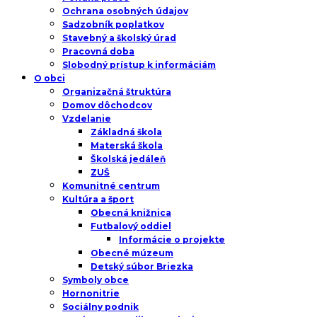
Ochrana osobných údajov
Sadzobník poplatkov
Stavebný a školský úrad
Pracovná doba
Slobodný prístup k informáciám
O obci
Organizačná štruktúra
Domov dôchodcov
Vzdelanie
Základná škola
Materská škola
Školská jedáleň
ZUŠ
Komunitné centrum
Kultúra a šport
Obecná knižnica
Futbalový oddiel
Informácie o projekte
Obecné múzeum
Detský súbor Briezka
Symboly obce
Hornonitrie
Sociálny podnik