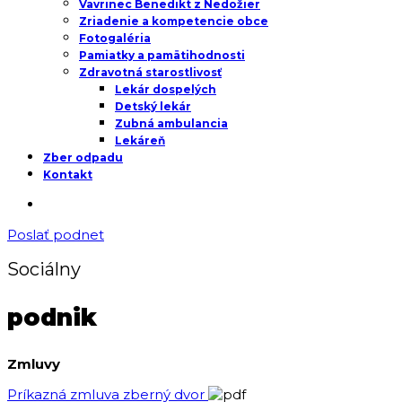
Vavrinec Benedikt z Nedožier
Zriadenie a kompetencie obce
Fotogaléria
Pamiatky a pamätihodnosti
Zdravotná starostlivosť
Lekár dospelých
Detský lekár
Zubná ambulancia
Lekáreň
Zber odpadu
Kontakt
Poslať podnet
Sociálny
podnik
Zmluvy
Príkazná zmluva zberný dvor