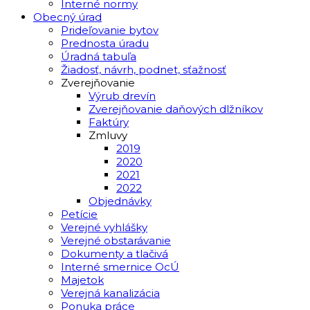
Interné normy
Obecný úrad
Prideľovanie bytov
Prednosta úradu
Úradná tabuľa
Žiadosť, návrh, podnet, sťažnosť
Zverejňovanie
Výrub drevín
Zverejňovanie daňových dlžníkov
Faktúry
Zmluvy
2019
2020
2021
2022
Objednávky
Petície
Verejné vyhlášky
Verejné obstarávanie
Dokumenty a tlačivá
Interné smernice OcÚ
Majetok
Verejná kanalizácia
Ponuka práce