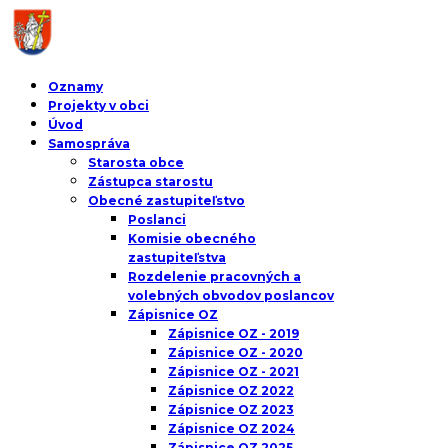
Oznamy
Projekty v obci
Úvod
Samospráva
Starosta obce
Zástupca starostu
Obecné zastupiteľstvo
Poslanci
Komisie obecného
zastupiteľstva
Rozdelenie pracovných a
volebných obvodov poslancov
Zápisnice OZ
Zápisnice OZ - 2019
Zápisnice OZ - 2020
Zápisnice OZ - 2021
Zápisnice OZ 2022
Zápisnice OZ 2023
Zápisnice OZ 2024
Zápisnice OZ 2025