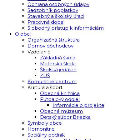
Ochrana osobných údajov
Sadzobník poplatkov
Stavebný a školský úrad
Pracovná doba
Slobodný prístup k informáciám
O obci
Organizačná štruktúra
Domov dôchodcov
Vzdelanie
Základná škola
Materská škola
Školská jedáleň
ZUŠ
Komunitné centrum
Kultúra a šport
Obecná knižnica
Futbalový oddiel
Informácie o projekte
Obecné múzeum
Detský súbor Briezka
Symboly obce
Hornonitrie
Sociálny podnik