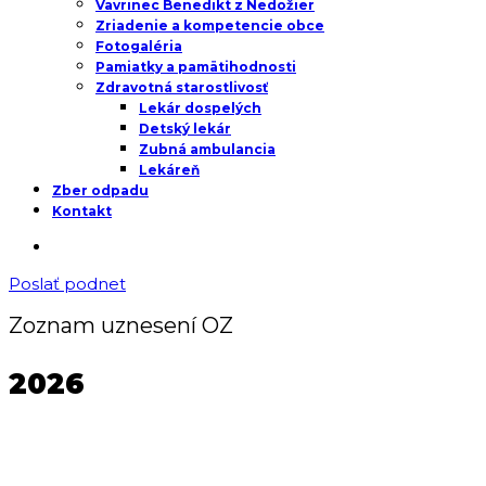
Vavrinec Benedikt z Nedožier
Zriadenie a kompetencie obce
Fotogaléria
Pamiatky a pamätihodnosti
Zdravotná starostlivosť
Lekár dospelých
Detský lekár
Zubná ambulancia
Lekáreň
Zber odpadu
Kontakt
Poslať podnet
Zoznam uznesení OZ
2026