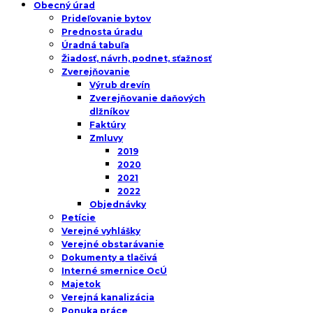
Obecný úrad
Prideľovanie bytov
Prednosta úradu
Úradná tabuľa
Žiadosť, návrh, podnet, sťažnosť
Zverejňovanie
Výrub drevín
Zverejňovanie daňových
dlžníkov
Faktúry
Zmluvy
2019
2020
2021
2022
Objednávky
Petície
Verejné vyhlášky
Verejné obstarávanie
Dokumenty a tlačivá
Interné smernice OcÚ
Majetok
Verejná kanalizácia
Ponuka práce