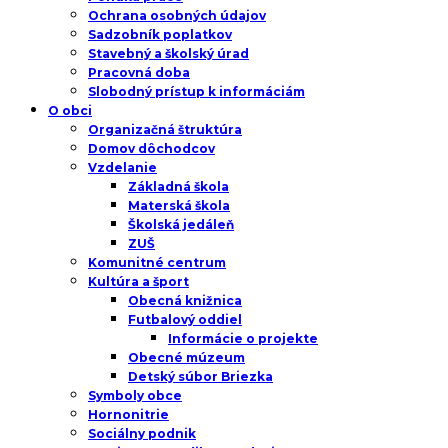
Ochrana osobných údajov
Sadzobník poplatkov
Stavebný a školský úrad
Pracovná doba
Slobodný prístup k informáciám
O obci
Organizačná štruktúra
Domov dôchodcov
Vzdelanie
Základná škola
Materská škola
Školská jedáleň
ZUŠ
Komunitné centrum
Kultúra a šport
Obecná knižnica
Futbalový oddiel
Informácie o projekte
Obecné múzeum
Detský súbor Briezka
Symboly obce
Hornonitrie
Sociálny podnik