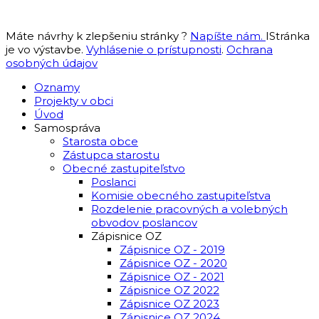
Máte návrhy k zlepšeniu stránky ?
Napíšte nám.
IStránka
je vo výstavbe.
Vyhlásenie o prístupnosti
.
Ochrana
osobných údajov
Oznamy
Projekty v obci
Úvod
Samospráva
Starosta obce
Zástupca starostu
Obecné zastupiteľstvo
Poslanci
Komisie obecného zastupiteľstva
Rozdelenie pracovných a volebných
obvodov poslancov
Zápisnice OZ
Zápisnice OZ - 2019
Zápisnice OZ - 2020
Zápisnice OZ - 2021
Zápisnice OZ 2022
Zápisnice OZ 2023
Zápisnice OZ 2024