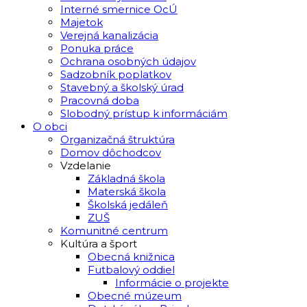
Interné smernice OcÚ
Majetok
Verejná kanalizácia
Ponuka práce
Ochrana osobných údajov
Sadzobník poplatkov
Stavebný a školský úrad
Pracovná doba
Slobodný prístup k informáciám
O obci
Organizačná štruktúra
Domov dôchodcov
Vzdelanie
Základná škola
Materská škola
Školská jedáleň
ZUŠ
Komunitné centrum
Kultúra a šport
Obecná knižnica
Futbalový oddiel
Informácie o projekte
Obecné múzeum