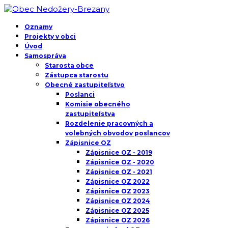
Oznamy
Projekty v obci
Úvod
Samospráva
Starosta obce
Zástupca starostu
Obecné zastupiteľstvo
Poslanci
Komisie obecného
zastupiteľstva
Rozdelenie pracovných a
volebných obvodov poslancov
Zápisnice OZ
Zápisnice OZ - 2019
Zápisnice OZ - 2020
Zápisnice OZ - 2021
Zápisnice OZ 2022
Zápisnice OZ 2023
Zápisnice OZ 2024
Zápisnice OZ 2025
Zápisnice OZ 2026