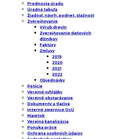
Prednosta úradu
Úradná tabuľa
Žiadosť, návrh, podnet, sťažnosť
Zverejňovanie
Výrub drevín
Zverejňovanie daňových
dlžníkov
Faktúry
Zmluvy
2019
2020
2021
2022
Objednávky
Petície
Verejné vyhlášky
Verejné obstarávanie
Dokumenty a tlačivá
Interné smernice OcÚ
Majetok
Verejná kanalizácia
Ponuka práce
Ochrana osobných údajov