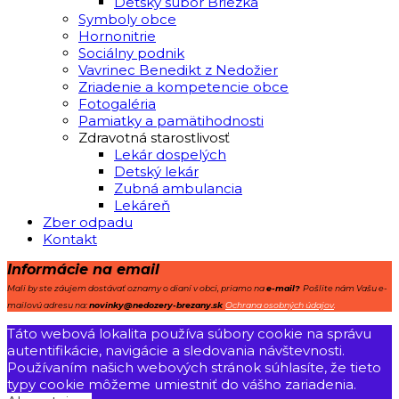
Detský súbor Briezka
Symboly obce
Hornonitrie
Sociálny podnik
Vavrinec Benedikt z Nedožier
Zriadenie a kompetencie obce
Fotogaléria
Pamiatky a pamätihodnosti
Zdravotná starostlivosť
Lekár dospelých
Detský lekár
Zubná ambulancia
Lekáreň
Zber odpadu
Kontakt
Informácie na email
Mali by ste záujem dostávať oznamy o dianí v obci, priamo na
e-mail?
Pošlite nám Vašu e-
mailovú adresu na:
novinky@nedozery-brezany.sk
Ochrana osobných údajov
.
Táto webová lokalita používa súbory cookie na správu
autentifikácie, navigácie a sledovania návštevnosti.
Používaním našich webových stránok súhlasíte, že tieto
typy cookie môžeme umiestniť do vášho zariadenia.