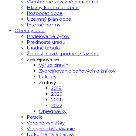
Všeobecne záväzné nariadenia
Hlavný kontrolór obce
Rozpočet obce
Územný plán obce
Interné normy
Obecný úrad
Prideľovanie bytov
Prednosta úradu
Úradná tabuľa
Žiadosť, návrh, podnet, sťažnosť
Zverejňovanie
Výrub drevín
Zverejňovanie daňových dlžníkov
Faktúry
Zmluvy
2019
2020
2021
2022
Objednávky
Petície
Verejné vyhlášky
Verejné obstarávanie
Dokumenty a tlačivá