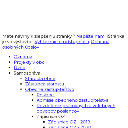
Máte návrhy k zlepšeniu stránky ?
Napíšte nám.
IStránka
je vo výstavbe.
Vyhlásenie o prístupnosti
.
Ochrana
osobných údajov
Oznamy
Projekty v obci
Úvod
Samospráva
Starosta obce
Zástupca starostu
Obecné zastupiteľstvo
Poslanci
Komisie obecného zastupiteľstva
Rozdelenie pracovných a volebných
obvodov poslancov
Zápisnice OZ
Zápisnice OZ - 2019
Zápisnice OZ - 2020