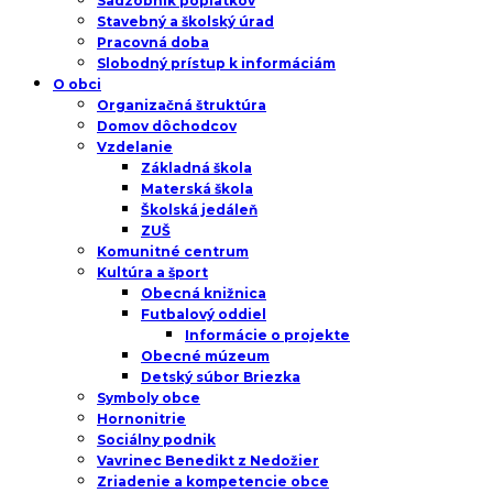
Sadzobník poplatkov
Stavebný a školský úrad
Pracovná doba
Slobodný prístup k informáciám
O obci
Organizačná štruktúra
Domov dôchodcov
Vzdelanie
Základná škola
Materská škola
Školská jedáleň
ZUŠ
Komunitné centrum
Kultúra a šport
Obecná knižnica
Futbalový oddiel
Informácie o projekte
Obecné múzeum
Detský súbor Briezka
Symboly obce
Hornonitrie
Sociálny podnik
Vavrinec Benedikt z Nedožier
Zriadenie a kompetencie obce