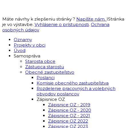
Máte návrhy k zlepšeniu stránky ?
Napíšte nám.
IStránka
je vo výstavbe.
Vyhlásenie o prístupnosti
.
Ochrana
osobných údajov
Oznamy
Projekty v obci
Úvod
Samospráva
Starosta obce
Zástupca starostu
Obecné zastupiteľstvo
Poslanci
Komisie obecného zastupiteľstva
Rozdelenie pracovných a volebných
obvodov poslancov
Zápisnice OZ
Zápisnice OZ - 2019
Zápisnice OZ - 2020
Zápisnice OZ - 2021
Zápisnice OZ 2022
Zápisnice OZ 2023