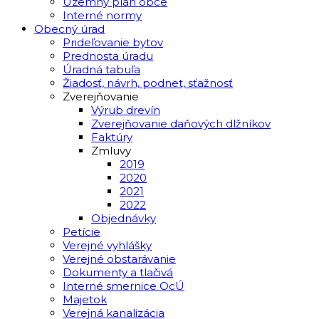
Územný plán obce
Interné normy
Obecný úrad
Prideľovanie bytov
Prednosta úradu
Úradná tabuľa
Žiadosť, návrh, podnet, sťažnosť
Zverejňovanie
Výrub drevín
Zverejňovanie daňových dlžníkov
Faktúry
Zmluvy
2019
2020
2021
2022
Objednávky
Petície
Verejné vyhlášky
Verejné obstarávanie
Dokumenty a tlačivá
Interné smernice OcÚ
Majetok
Verejná kanalizácia