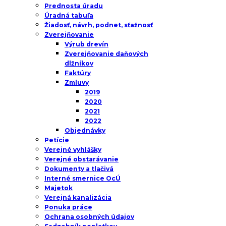
Prednosta úradu
Úradná tabuľa
Žiadosť, návrh, podnet, sťažnosť
Zverejňovanie
Výrub drevín
Zverejňovanie daňových
dlžníkov
Faktúry
Zmluvy
2019
2020
2021
2022
Objednávky
Petície
Verejné vyhlášky
Verejné obstarávanie
Dokumenty a tlačivá
Interné smernice OcÚ
Majetok
Verejná kanalizácia
Ponuka práce
Ochrana osobných údajov