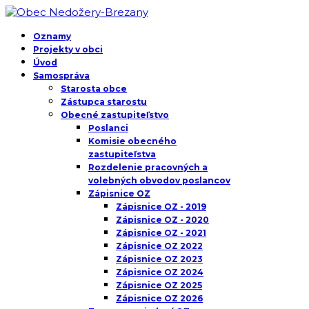
Oznamy
Projekty v obci
Úvod
Samospráva
Starosta obce
Zástupca starostu
Obecné zastupiteľstvo
Poslanci
Komisie obecného
zastupiteľstva
Rozdelenie pracovných a
volebných obvodov poslancov
Zápisnice OZ
Zápisnice OZ - 2019
Zápisnice OZ - 2020
Zápisnice OZ - 2021
Zápisnice OZ 2022
Zápisnice OZ 2023
Zápisnice OZ 2024
Zápisnice OZ 2025
Zápisnice OZ 2026