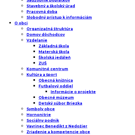
Sadzobník poplatkov
Stavebný a školský úrad
Pracovná doba
Slobodný prístup k informáciám
O obci
Organizačná štruktúra
Domov dôchodcov
Vzdelanie
Základná škola
Materská škola
Školská jedáleň
ZUŠ
Komunitné centrum
Kultúra a šport
Obecná knižnica
Futbalový oddiel
Informácie o projekte
Obecné múzeum
Detský súbor Briezka
Symboly obce
Hornonitrie
Sociálny podnik
Vavrinec Benedikt z Nedožier
Zriadenie a kompetencie obce