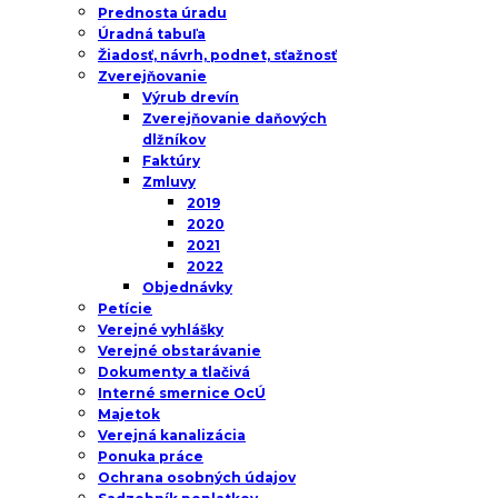
Prednosta úradu
Úradná tabuľa
Žiadosť, návrh, podnet, sťažnosť
Zverejňovanie
Výrub drevín
Zverejňovanie daňových
dlžníkov
Faktúry
Zmluvy
2019
2020
2021
2022
Objednávky
Petície
Verejné vyhlášky
Verejné obstarávanie
Dokumenty a tlačivá
Interné smernice OcÚ
Majetok
Verejná kanalizácia
Ponuka práce
Ochrana osobných údajov