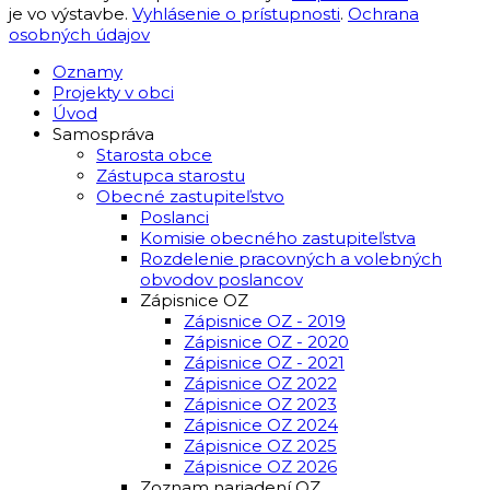
je vo výstavbe.
Vyhlásenie o prístupnosti
.
Ochrana
osobných údajov
Oznamy
Projekty v obci
Úvod
Samospráva
Starosta obce
Zástupca starostu
Obecné zastupiteľstvo
Poslanci
Komisie obecného zastupiteľstva
Rozdelenie pracovných a volebných
obvodov poslancov
Zápisnice OZ
Zápisnice OZ - 2019
Zápisnice OZ - 2020
Zápisnice OZ - 2021
Zápisnice OZ 2022
Zápisnice OZ 2023
Zápisnice OZ 2024
Zápisnice OZ 2025
Zápisnice OZ 2026
Zoznam nariadení OZ