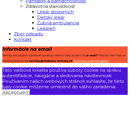
Pamiatky a pamätihodnosti
Zdravotná starostlivosť
Lekár dospelých
Detský lekár
Zubná ambulancia
Lekáreň
Zber odpadu
Kontakt
Informácie na email
Mali by ste záujem dostávať oznamy o dianí v obci, priamo na
e-mail?
Pošlite nám Vašu e-
mailovú adresu na:
novinky@nedozery-brezany.sk
Ochrana osobných údajov
.
Táto webová lokalita používa súbory cookie na správu
autentifikácie, navigácie a sledovania návštevnosti.
Používaním našich webových stránok súhlasíte, že tieto
typy cookie môžeme umiestniť do vášho zariadenia.
Akceptujem