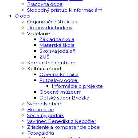
Pracovná doba
Slobodný prístup k informáciám
O obci
Organizačná štruktúra
Domov dôchodcov
Vzdelanie
Základná škola
Materská škola
Školská jedáleň
ZUŠ
Komunitné centrum
Kultúra a šport
Obecná knižnica
Futbalový oddiel
Informácie o projekte
Obecné múzeum
Detský súbor Briezka
Symboly obce
Hornonitrie
Sociálny podnik
Vavrinec Benedikt z Nedožier
Zriadenie a kompetencie obce
Fotogaléria