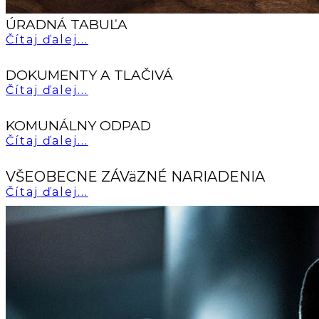
ÚRADNÁ TABUĽA
Čítaj ďalej...
DOKUMENTY A TLAČIVÁ
Čítaj ďalej...
KOMUNÁLNY ODPAD
Čítaj ďalej...
VŠEOBECNE ZÁVäZNÉ NARIADENIA
Čítaj ďalej...