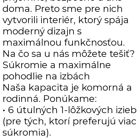
doma. Preto sme pre nich
vytvorili interiér, ktorý spája
moderný dizajn s
maximálnou funkčnosťou.
​Na čo sa u nás môžete tešiť?
Súkromie a maximálne
pohodlie na izbách
​Naša kapacita je komorná a
rodinná. Ponúkame:
• ​6 útulných 1-lôžkových izieb
(pre tých, ktorí preferujú viac
súkromia).