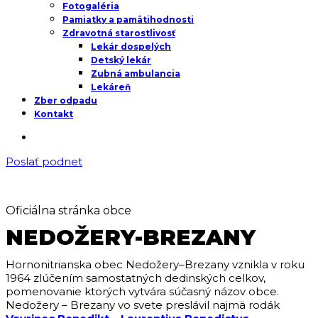
Fotogaléria
Pamiatky a pamätihodnosti
Zdravotná starostlivosť
Lekár dospelých
Detský lekár
Zubná ambulancia
Lekáreň
Zber odpadu
Kontakt
Poslať podnet
Oficiálna stránka obce
NEDOŽERY-BREZANY
Hornonitrianska obec Nedožery–Brezany vznikla v roku
1964 zlúčením samostatných dedinských celkov,
pomenovanie ktorých vytvára súčasný názov obce.
Nedožery – Brezany vo svete preslávil najmä rodák