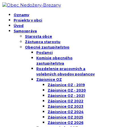
Oznamy
Projekty v obci
Úvod
Samospráva
Starosta obce
Zástupca starostu
Obecné zastupiteľstvo
Poslanci
Komisie obecného
zastupiteľstva
Rozdelenie pracovných a
volebných obvodov poslancov
Zápisnice OZ
Zápisnice OZ - 2019
Zápisnice OZ - 2020
Zápisnice OZ - 2021
Zápisnice OZ 2022
Zápisnice OZ 2023
Zápisnice OZ 2024
Zápisnice OZ 2025
Zápisnice OZ 2026