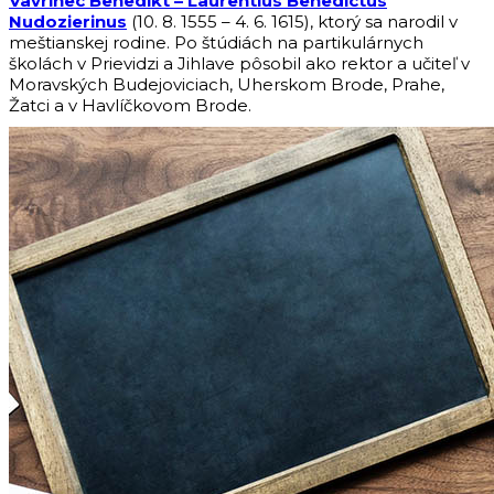
Vavrinec Benedikt – Laurentius Benedictus
Nudozierinus
(10. 8. 1555 – 4. 6. 1615), ktorý sa narodil v
meštianskej rodine. Po štúdiách na partikulárnych
školách v Prievidzi a Jihlave pôsobil ako rektor a učiteľ v
Moravských Budejoviciach, Uherskom Brode, Prahe,
Žatci a v Havlíčkovom Brode.