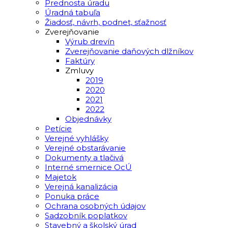
Prednosta úradu
Úradná tabuľa
Žiadosť, návrh, podnet, sťažnosť
Zverejňovanie
Výrub drevín
Zverejňovanie daňových dlžníkov
Faktúry
Zmluvy
2019
2020
2021
2022
Objednávky
Petície
Verejné vyhlášky
Verejné obstarávanie
Dokumenty a tlačivá
Interné smernice OcÚ
Majetok
Verejná kanalizácia
Ponuka práce
Ochrana osobných údajov
Sadzobník poplatkov
Stavebný a školský úrad