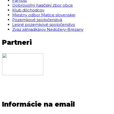
Farnosť
Dobrovoľný hasičský zbor obce
Klub dôchodcov
Miestny odbor Matice slovenskej
Pozemkové spoločenstvá
Lesné pozemkové spoločenstvo
Zväz záhradkárov Nedožery-Brezany
Partneri
Informácie na email