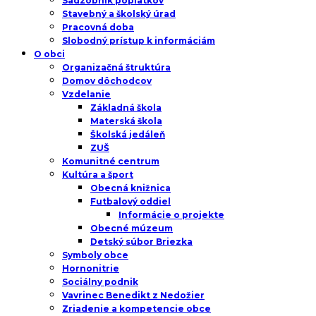
Sadzobník poplatkov
Stavebný a školský úrad
Pracovná doba
Slobodný prístup k informáciám
O obci
Organizačná štruktúra
Domov dôchodcov
Vzdelanie
Základná škola
Materská škola
Školská jedáleň
ZUŠ
Komunitné centrum
Kultúra a šport
Obecná knižnica
Futbalový oddiel
Informácie o projekte
Obecné múzeum
Detský súbor Briezka
Symboly obce
Hornonitrie
Sociálny podnik
Vavrinec Benedikt z Nedožier
Zriadenie a kompetencie obce