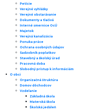
Petície
Verejné vyhlášky
Verejné obstarávanie
Dokumenty a tlačivá
Interné smernice OcÚ
Majetok
Verejná kanalizácia
Ponuka práce
Ochrana osobných údajov
Sadzobník poplatkov
Stavebný a školský úrad
Pracovná doba
Slobodný prístup k informáciám
O obci
Organizačná štruktúra
Domov dôchodcov
Vzdelanie
Základná škola
Materská škola
Školská jedáleň