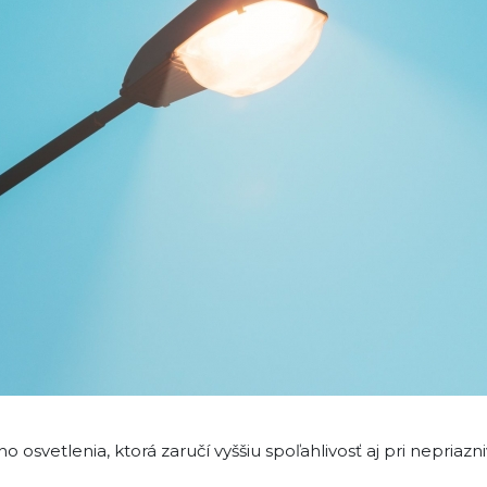
 osvetlenia, ktorá zaručí vyššiu spoľahlivosť aj pri nepri