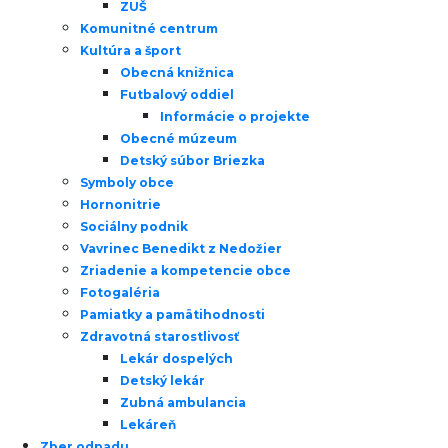
ZUŠ
Komunitné centrum
Kultúra a šport
Obecná knižnica
Futbalový oddiel
Informácie o projekte
Obecné múzeum
Detský súbor Briezka
Symboly obce
Hornonitrie
Sociálny podnik
Vavrinec Benedikt z Nedožier
Zriadenie a kompetencie obce
Fotogaléria
Pamiatky a pamätihodnosti
Zdravotná starostlivosť
Lekár dospelých
Detský lekár
Zubná ambulancia
Lekáreň
Zber odpadu