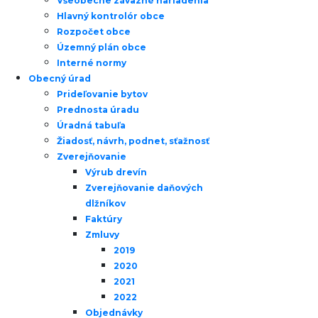
Všeobecne záväzné nariadenia
Hlavný kontrolór obce
Rozpočet obce
Územný plán obce
Interné normy
Obecný úrad
Prideľovanie bytov
Prednosta úradu
Úradná tabuľa
Žiadosť, návrh, podnet, sťažnosť
Zverejňovanie
Výrub drevín
Zverejňovanie daňových
dlžníkov
Faktúry
Zmluvy
2019
2020
2021
2022
Objednávky