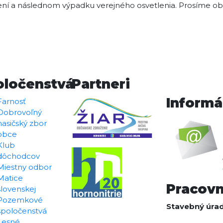
ení a následnom výpadku verejného osvetlenia. Prosíme obč
oločenstvá
Partneri
Informá
Farnosť
Dobrovoľný
hasičský zbor
obce
Klub
dôchodcov
Miestny odbor
Matice
Pracov
slovenskej
Pozemkové
Stavebný úr
spoločenstvá
Lesné