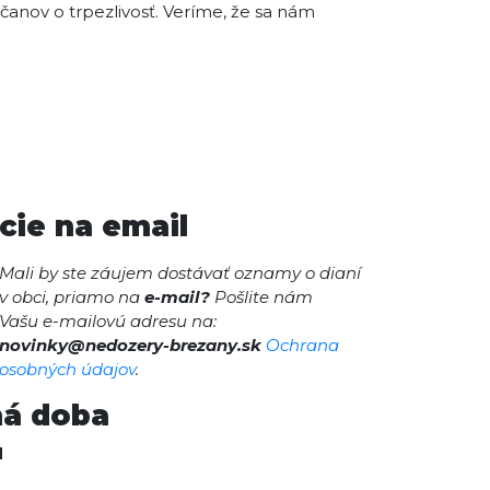
anov o trpezlivosť. Veríme, že sa nám
cie na email
Mali by ste záujem dostávať oznamy o dianí
v obci, priamo na
e-mail?
Pošlite nám
Vašu e-mailovú adresu na:
novinky@nedozery-brezany.sk
Ochrana
osobných údajov
.
ná doba
ad